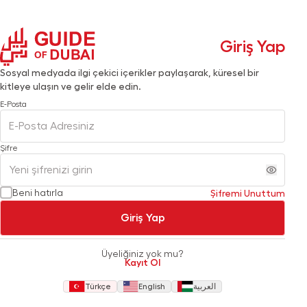
Giriş Yap
Sosyal medyada ilgi çekici içerikler paylaşarak, küresel bir
kitleye ulaşın ve gelir elde edin.
E-Posta
Şifre
Beni hatırla
Şifremi Unuttum
Giriş Yap
Üyeliğiniz yok mu?
Kayıt Ol
Türkçe
English
العربية